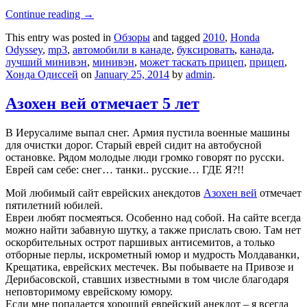
Continue reading
→
This entry was posted in
Обзоры
and tagged
2010
,
Honda
Odyssey
,
mp3
,
автомобили в канаде
,
буксировать
,
канада
,
лучший минивэн
,
минивэн
,
может таскать прицеп
,
прицеп
,
Хонда Одиссей
on
January 25, 2014
by
admin
.
Азохен вей отмечает 5 лет
В Иерусалиме выпал снег. Армия пустила военные машины
для очистки дорог. Старый еврей сидит на автобусной
остановке. Рядом молодые люди громко говорят по русски.
Еврей сам себе: снег… танки.. русские… ГДЕ Я?!!
Мой любимый сайт еврейских анекдотов
Азохен вей
отмечает
пятилетний юбилей.
Евреи любят посмеяться. Особенно над собой. На сайте всегда
можно найти забавную шутку, а также прислать свою. Там нет
оскорбительных острот паршивых антисемитов, а только
отборные перлы, искрометный юмор и мудрость Молдаванки,
Крещатика, еврейских местечек. Вы побываете на Привозе и
Дерибасовской, ставших известными в том числе благодаря
неповторимому еврейскому юмору.
Если мне попадается хороший еврейский анекдот – я всегда