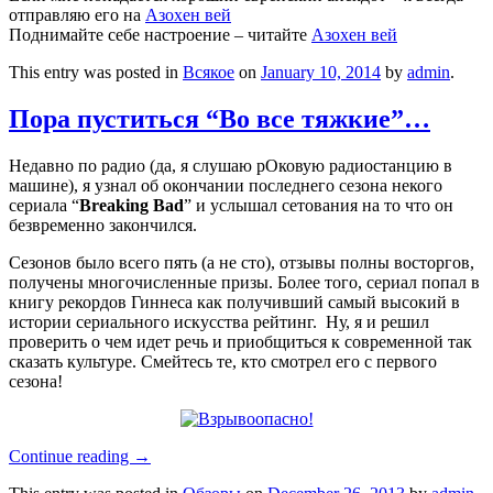
отправляю его на
Азохен вей
Поднимайте себе настроение – читайте
Азохен вей
This entry was posted in
Всякое
on
January 10, 2014
by
admin
.
Пора пуститься “Во все тяжкие”…
Недавно по радио (да, я слушаю рОковую радиостанцию в
машине), я узнал об окончании последнего сезона некого
сериала “
Breaking Bad
” и услышал сетования на то что он
безвременно закончился.
Сезонов было всего пять (а не сто), отзывы полны восторгов,
получены многочисленные призы. Более того, сериал попал в
книгу рекордов Гиннеса как получивший самый высокий в
истории сериального искусства рейтинг. Ну, я и решил
проверить о чем идет речь и приобщиться к современной так
сказать культуре. Смейтесь те, кто смотрел его с первого
сезона!
Continue reading
→