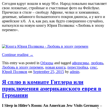
Сегодня вдруг вошли в моду 90-е. Народ повально выставляет
свои лохматые, стройные и счастливые фото на Фейсбуке.
Прически в стиле – свободу Африке, челки и химзавивки,
дешевые, забавного большепопого покроя джинсы, а у кого и
армейские х/б. А я, как раз, как будто совершенно случайно,
наткнулся на новую книгу Юрия Полякова: «Любовь в эпоху
перемен».
Continue reading
→
This entry was posted in
Обзоры
and tagged
афоризмы
,
любовь
,
Любовь в эпоху перемен
,
новая книга
,
перестройка
,
секс
,
Юрий Поляков
on
September 25, 2015
by
admin
.
Я сплю в комнате Гитлера или
приключения американского еврея в
Германии
I Sleep in Hitler’s Room: An American Jew Visits Germany
–