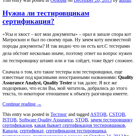
This entry was posted in
Обзоры
on
December 26, 2013
by
admin
.
Нужна ли тестировщикам
сертификация?
«Усы и хвост – вот мои документы» – орал в запале спора кот
Матроскин и был по своему прав. Ну зачем коту неизвестной
породы документы? И так видно что он есть кот.
С тестерами
дела обстоят несколько иначе, поэтому ответ на вопрос нужен
ли тестировщику штамп или и так сойдет, тоже будет сложнее.
Сначала о том, кто такие тестеры или тестировщики, еще
известные под красивыми иностранными названиями:
Quality
Assurance Analyst, Quality Tester
и так далее. Я все же
подозреваю, что если Вы, мой читатель, добрались до этого
текста, то некоторое отношение к объекту разговора имеете.
Continue reading
→
This entry was posted in
Тестинг
and tagged
ASTQB
,
CSTQB
,
ISTQB
,
Software Quality Assurance
,
STQB
,
зачем тестировшику
сертификация
,
какая бывает сертификация тестировшиков
,
Канада
,
сертификат
,
сертификация тестировшика
,