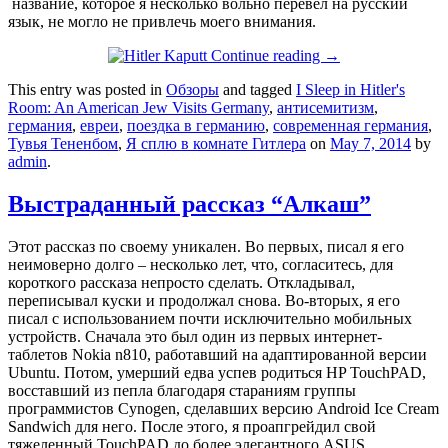
название, которое я несколько вольно перевел на русский
язык, не могло не привлечь моего внимания.
Continue reading
→
This entry was posted in
Обзоры
and tagged
I Sleep in Hitler's
Room: An American Jew Visits Germany
,
антисемитизм
,
германия
,
евреи
,
поездка в германию
,
современная германия
,
Тувья Тененбом
,
Я сплю в комнате Гитлера
on
May 7, 2014
by
admin
.
Выстраданный рассказ “Алкаш”
Этот рассказ по своему уникален. Во первых, писал я его
неимоверно долго – несколько лет, что, согласитесь, для
короткого рассказа непросто сделать. Откладывал,
переписывал куски и продолжал снова. Во-вторых, я его
писал с использованием почти исключительно мобильных
устройств. Сначала это был один из первых интернет-
таблетов Nokia n810, работавший на адаптированной версии
Ubuntu. Потом, умерший едва успев родиться HP TouchPAD,
восставший из пепла благодаря стараниям группы
программистов Cynogen, сделавших версию Android Ice Cream
Sandwich для него. После этого, я проапгрейдил свой
тяжеленный TouchPAD до более элегантного ASUS