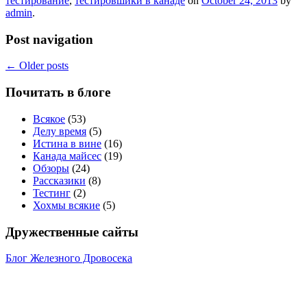
тестирование
,
тестировшики в канаде
on
October 24, 2013
by
admin
.
Post navigation
←
Older posts
Почитать в блоге
Всякое
(53)
Делу время
(5)
Истина в вине
(16)
Канада майсес
(19)
Обзоры
(24)
Рассказики
(8)
Тестинг
(2)
Хохмы всякие
(5)
Дружественные сайты
Блог Железного Дровосека