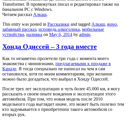
Transformer. В промежутках писал и редактировал также на
банальном PC с Windows.
Читаем рассказ
Алкаш
.
This entry was posted in
Рассказики
and tagged
Алкаш
,
вино
,
забавный рассказ
,
исповедь алкоголика
,
мобильные
устройства
,
наливка
on
May 6, 2014
by
admin
.
Хонда Одиссей – 3 года вместе
Как то незаметно пролетели три года с момента моего
знакомства с минивэнами,
предлагаемыми к продаже в
Канаде
. Я тогда специально не написал на чем я сам
остановился, хотя по моим комментариям, при желании
можно было догадаться, что выбрал я Хонду Одиссей.
После трех лет эксплуатации и чуть более 45.000 км, я могу
рассказать о своем опыте вождения и эксплуатации этого
автомобиля. При том, что новая модель после 2010
модельного года выглядит иначе, это может быть полезно тем
кто задумывается о приобретении такого автомобиля со
вторых рук.